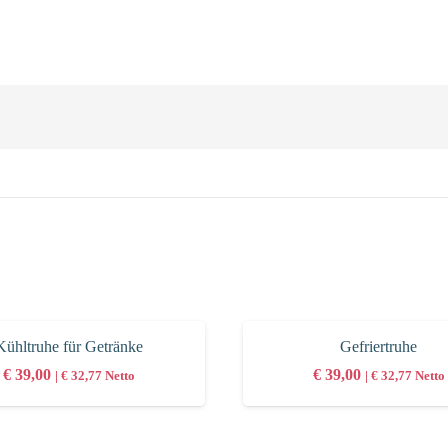
Kühltruhe für Getränke
Gefriertruhe
€
39,00
€
39,00
|
€
32,77
Netto
|
€
32,77
Netto