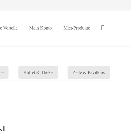
e Vorteile
Mein Konto
Miet-Produkte
Es befinden sich keine Produkte im Warenkorb.
le
Buffet & Theke
Zelte & Pavillons
el