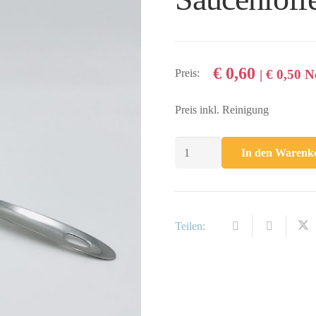
€
0,60
Preis:
|
€
0,50
Ne
Preis inkl. Reinigung
Saucenlöffel
In den Warenk
Menge
Teilen: