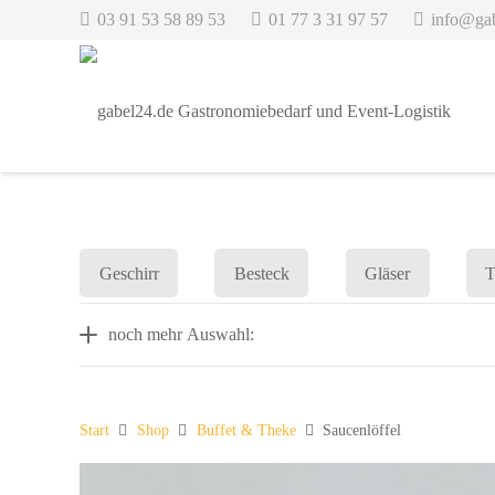
03 91 53 58 89 53
01 77 3 31 97 57
info@ga
Geschirr
Besteck
Gläser
T
noch mehr Auswahl:
Start
Shop
Buffet & Theke
Saucenlöffel